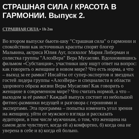
СТРАШНАЯ СИЛА / КРАСОТА В
ГАРМОНИИ. Выпуск 2.
СТРАШНАЯ СИЛА
• 1h 2m
Во втором выпуске бьюти-шоу "Страшная сила" о гармонии и
спокойствии как источниках красоты спорят блогер
Мальвина, актриса Юлия Ауг, психолог Мария Либерман и
солистка группы "АлоэВера" Вера Мусаелян. Вдохновившись
фильмом «Субстанция», участники шоу ищут ответ на вопрос:
как говорить о женщине в новом мире? Что есть норма, а что
– выход за ее рамки? Инсайты от супер-экспертов и звездных
гостей лидера группы «АлоэВера» и специалиста в области
здорового образа жизни Веры Мусаелян! Как говорить о
женщине в современном мире? Что считать нормой, а что –
выходом за её рамки? Каждый выпуск состоит из небольшой
фитнес-разминки ведущей и разговора с героинями и
экспертами. Эта программа – попытка изменить угол зрения
на женщину, уйти от мужского взгляда и рассказать
аудитории, в том числе мужчинам, о том, что женщина на
самом деле чувствует, когда ей а) комфортно, б) когда она не
уверена в себе и в) когда ей больно.