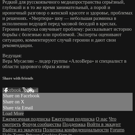
Редкий для русскоязычного медиапространства серьёзный,
глубокий и в то же время занимательный, а порой и
ироничный разговор о женской красоте и здоровье, проблемах
и решениях. «Увертюра» шоу — небольшая разминка в
исполнении ведущей перед часовой беседой в креслах.
Героиня выпуска озвучивает проблему: рассказывает историю
борьбы с болезнью или проблемой. Эксперты оценивают
ситуацию, комментируют случай героини и дают свои
рекомендации.
Ведущая:
Вера Мусаелян – лидер группы «АлоэВера» и специалист в
области здорового образа жизни
Share with friends
Facebook
X
Email
Share on Facebook
Share on X
Share via Email
Load More
Ежемесячная подписка
Ежегодная подписка
О нас
Что
смотреть
Форум сообщества
Поддержка
Войти в эккаунт
Выйти из эккаунта
Политика конфиденциальности
Forums