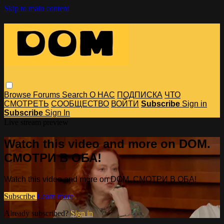
Skip to main content
Browse
Forums
Search
О НАС
ПОДПИСКА
ЧТО
СМОТРЕТЬ
СООБЩЕСТВО
ВОЙТИ
Subscribe
Sign in
Subscribe
Sign In
Live stream preview
Watch this video and more on DOM.
СМОТРИ В ОБА!
Watch this video and more on DOM. СМОТРИ В ОБА!
Subscribe
Learn more
Already subscribed?
Sign in