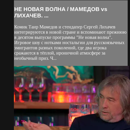
НЕ НОВАЯ ВОЛНА / МАМЕДОВ vs
ЛИХАЧЕВ. ...
Комик Таир Мамедов и стендапер Сергей Лихачев
интегрируются в новой стране и вспоминают прежнюю
в десятом выпуске программы "Не новая волна".
Игровое шоу с нотками ностальгии для русскоязычных
эмигрантов разных поколений, где два игрока
сражаются в тёплой, ироничной атмосфере за
необычный приз. Ч...