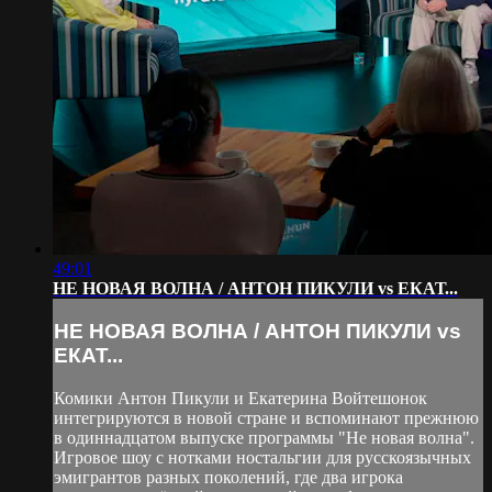
49:01
НЕ НОВАЯ ВОЛНА / АНТОН ПИКУЛИ vs ЕКАТ...
НЕ НОВАЯ ВОЛНА / АНТОН ПИКУЛИ vs
ЕКАТ...
Комики Антон Пикули и Екатерина Войтешонок
интегрируются в новой стране и вспоминают прежнюю
в одиннадцатом выпуске программы "Не новая волна".
Игровое шоу с нотками ностальгии для русскоязычных
эмигрантов разных поколений, где два игрока