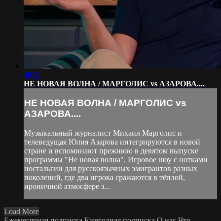
40:31
НЕ НОВАЯ ВОЛНА / МАРГОЛИС vs АЗАРОВА....
НЕ НОВАЯ ВОЛНА / МАРГОЛИС vs
АЗАРОВА....
Музыкальный журналист Михаил Марголис и
телеведущая Юлия Азарова интегрируются в новой
стране и вспоминают прежнюю в девятом выпуске
программы "Не новая волна". Игровое шоу с нотками
ностальгии для русскоязычных эмигрантов разных
поколений, где два игрока сражаются в тёплой,
ироничной атмосфере з...
Load More
Ежемесячная подписка
Ежегодная подписка
О нас
Что