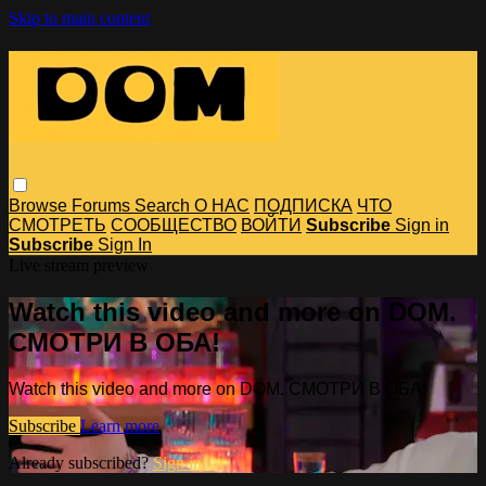
Skip to main content
Browse
Forums
Search
О НАС
ПОДПИСКА
ЧТО
СМОТРЕТЬ
СООБЩЕСТВО
ВОЙТИ
Subscribe
Sign in
Subscribe
Sign In
Live stream preview
Watch this video and more on DOM.
СМОТРИ В ОБА!
Watch this video and more on DOM. СМОТРИ В ОБА!
Subscribe
Learn more
Already subscribed?
Sign in