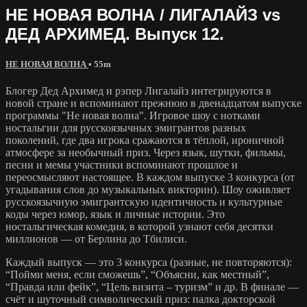
НЕ НОВАЯ ВОЛНА / ЛИГАЛАЙЗ vs
ДЕД АРХИМЕД. Выпуск 12.
НЕ НОВАЯ ВОЛНА
• 55m
Блогер Дед Архимед и рэпер Лигалайз интегрируются в
новой стране и вспоминают прежнюю в двенадцатом выпуске
программы "Не новая волна". Игровое шоу с нотками
ностальгии для русскоязычных эмигрантов разных
поколений, где два игрока сражаются в тёплой, ироничной
атмосфере за необычный приз. Через язык, шутки, фильмы,
песни и мемы участники вспоминают прошлое и
переосмысляют настоящее. В каждом выпуске 3 конкурса (от
угадывания слов до музыкальных викторин). Шоу оживляет
русскоязычную эмигрантскую идентичность и культурные
коды через юмор, язык и личные истории. Это
ностальгическая комедия, в которой узнают себя десятки
миллионов — от Берлина до Тбилиси.
Каждый выпуск — это 3 конкурса (разные, не повторяются):
“Пойми меня, если сможешь”, “Объясни, как местный”,
“Правда или фейк”, “Цель визита – туризм” и др. В финале —
счёт и шуточный символический приз: палка докторской