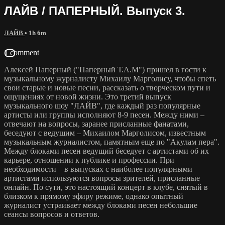
ЛАЙВ / ПАПЕРНЫЙ. Выпуск 3.
ЛАЙВ
• 1h 6m
1 comment
Алексей Паперный ("Паперный Т.А.М") пришел в гости к
музыкальному журналисту Михаилу Марголису, чтобы спеть
свои старые и новые песни, рассказать о творческом пути и
ощущениях от новой жизни. Это третий выпуск
музыкального шоу "ЛАЙВ", где каждый раз популярные
артисты или группы исполняют 8-9 песен. Между ними –
отвечают на вопросы, заранее присланные фанатами,
беседуют с ведущим – Михаилом Марголисом, известным
музыкальным журналистом, памятным еще по "Акулам пера".
Между блоками песен ведущий беседует с артистами об их
карьере, отношении к публике и профессии. При
необходимости – в выпусках с наиболее популярными
артистами используются вопросы зрителей, присланные
онлайн. По сути, это настоящий концерт в клубе, снятый в
близком к прямому эфиру режиме, однако опытный
журналист устраивает между блоками песен небольшие
сеансы вопросов и ответов.