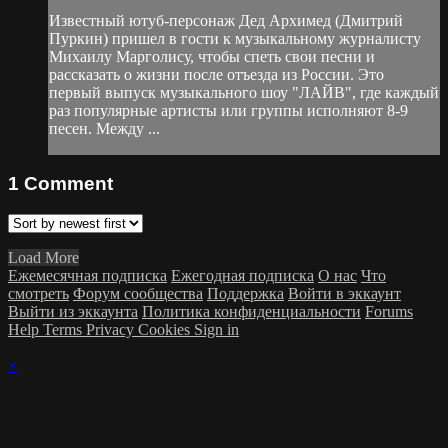
Известный ютуб-персонаж Дед Архимед (Дмитрий
Пуркин) пришел в гости к музыкальному журналисту
Михаилу Марголису, чтобы спеть свои песни и
рассказать о жизни после отъезда из России. Это
первый выпуск музыкального шоу "ЛАЙВ", где каждый
раз популярные артисты или группы исполняют 8-9
песен. Между ...
1
Comment
Load More
Ежемесячная подписка
Ежегодная подписка
О нас
Что
смотреть
Форум сообщества
Поддержка
Войти в эккаунт
Выйти из эккаунта
Политика конфиденциальности
Forums
Help
Terms
Privacy
Cookies
Sign in
×