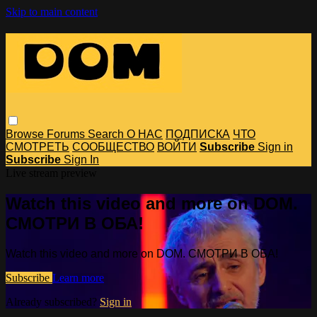
Skip to main content
Browse
Forums
Search
О НАС
ПОДПИСКА
ЧТО
СМОТРЕТЬ
СООБЩЕСТВО
ВОЙТИ
Subscribe
Sign in
Subscribe
Sign In
Live stream preview
Watch this video and more on DOM.
СМОТРИ В ОБА!
Watch this video and more on DOM. СМОТРИ В ОБА!
Subscribe
Learn more
Already subscribed?
Sign in