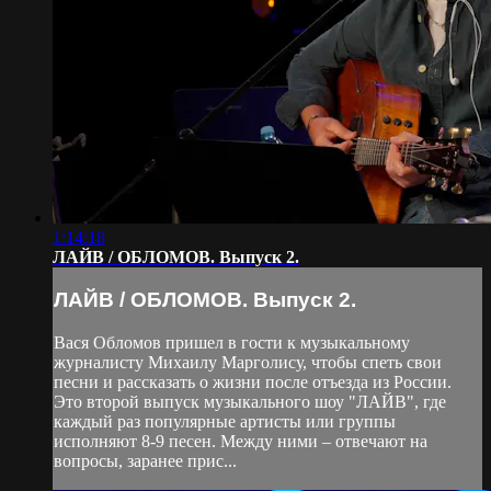
1:14:18
ЛАЙВ / ОБЛОМОВ. Выпуск 2.
ЛАЙВ / ОБЛОМОВ. Выпуск 2.
Вася Обломов пришел в гости к музыкальному
журналисту Михаилу Марголису, чтобы спеть свои
песни и рассказать о жизни после отъезда из России.
Это второй выпуск музыкального шоу "ЛАЙВ", где
каждый раз популярные артисты или группы
исполняют 8-9 песен. Между ними – отвечают на
вопросы, заранее прис...