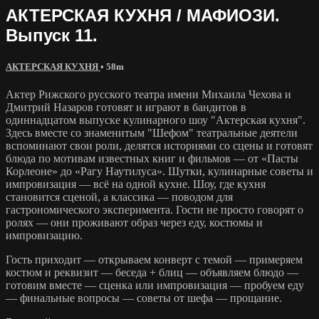
АКТЕРСКАЯ КУХНЯ / МАФИОЗИ.
Выпуск 11.
АКТЕРСКАЯ КУХНЯ
• 58m
Актер Рижского русского театра имени Михаила Чехова и
Дмитрий Назаров готовят и играют в бандитов в
одиннадцатом выпуске кулинарного шоу "Актерская кухня".
Здесь вместе со знаменитым "Шефом" театральные деятели
вспоминают свои роли, делятся историями со сцены и готовят
блюда по мотивам известных книг и фильмов — от «Пасты
Корлеоне» до «Рагу Наутилуса». Шутки, кулинарные советы и
импровизация — всё на одной кухне. Шоу, где кухня
становится сценой, а классика — поводом для
гастрономического эксперимента. Гости не просто говорят о
ролях — они проживают образ через еду, костюмы и
импровизацию.
Гость приходит — открываем конверт с темой — примеряем
костюм и реквизит — беседа + блиц — объявляем блюдо —
готовим вместе — сценка или импровизация — пробуем еду
— финальные вопросы — советы от шефа — прощание.