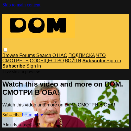
Skip to main content
Browse
Forums
Search
О НАС
ПОДПИСКА
ЧТО
СМОТРЕТЬ
СООБЩЕСТВО
ВОЙТИ
Subscribe
Sign in
Subscribe
Sign In
Live stream preview
Watch this video and more on DOM.
СМОТРИ В ОБА!
Watch this video and more on DOM. СМОТРИ В ОБА!
Subscribe
Learn more
Already subscribed?
Sign in