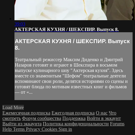
39:03
АКТЕРСКАЯ КУХНЯ / ШЕКСПИР. Выпуск 8.
АКТЕРСКАЯ КУХНЯ / ШЕКСПИР. Выпуск
8.
Театральный режиссер Максим Диденко и Дмитрий
Назаров готовят и играют в Шекспира в восьмом
выпуске кулинарного шоу "Актерская кухня". Здесь
вместе со знаменитым "Шефом" театральные деятели
вспоминают свои роли, делятся историями со сцены и
готовят блюда по мотивам известных книг и фильмов
— от «...
Load More
Ежемесячная подписка
Ежегодная подписка
О нас
Что
смотреть
Форум сообщества
Поддержка
Войти в эккаунт
Выйти из эккаунта
Политика конфиденциальности
Forums
Help
Terms
Privacy
Cookies
Sign in