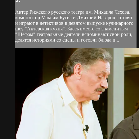
Актер Рижского русского театра им. Михаила Чехова,
композитор Максим Бусел и Дмитрий Назаров готовят
и играют в детективов в девятом выпуске кулинарного
шоу "Актерская кухня". Здесь вместе со знаменитым
"Шефом" театральные деятели вспоминают свои роли,
делятся историями со сцены и готовят блюда п...