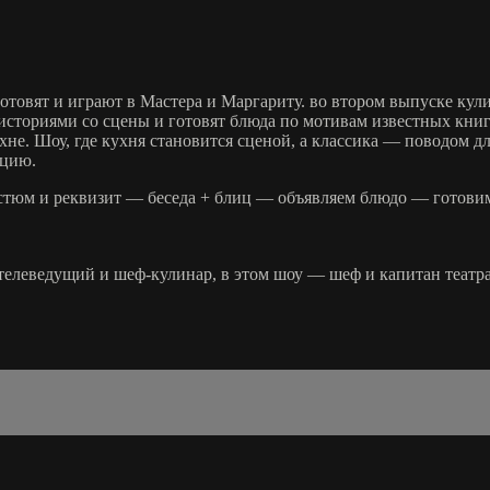
отовят и играют в Мастера и Маргариту. во втором выпуске кули
историями со сцены и готовят блюда по мотивам известных кни
е. Шоу, где кухня становится сценой, а классика — поводом дл
ацию.
остюм и реквизит — беседа + блиц — объявляем блюдо — готов
 телеведущий и шеф-кулинар, в этом шоу — шеф и капитан теат