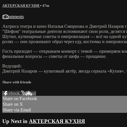
АКТЕРСКАЯ КУХНЯ
• 47m
3 comments
Актриса театра и кино Наталья Смирнова и Дмитрий Назаров г
"Шефом" театральные деятели вспоминают свои роли, делятся 
Шутки, кулинарные советы и импровизация — всё на одной кухн
ролях — они проживают образ через еду, костюмы и импровиз
Гость приходит — открываем конверт с темой — примеряем к
финальные вопросы — советы от шефа — прощание.
Ведущий:
Дмитрий Назаров — культовый актёр, звезда сериала «Кухня»,
Share with friends
Facebook
X
Email
Share on Facebook
Share on X
Share via Email
Up Next in
АКТЕРСКАЯ КУХНЯ