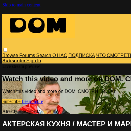
Skip to main content
Browse
Forums
Search
О НАС
ПОДПИСКА
ЧТО СМОТРЕТ
Subscribe
Sign In
Live stream preview
Watch this video and more on DOM.
Watch this video and more on DOM. СМОТРИ В ОБА!
Subscribe
Learn more
Already subscribed?
Sign in
АКТЕРСКАЯ КУХНЯ / МАСТЕР И МАРГ