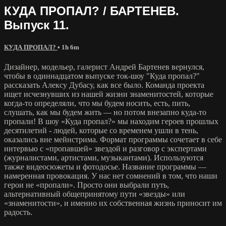
КУДА ПРОПАЛ? / БАРТЕНЕВ.
Выпуск 11.
КУДА ПРОПАЛ?
• 1h 6m
Дизайнер, модельер, галерист Андрей Бартенев вернулся,
чтобы в одиннадцатом выпуске ток-шоу "Куда пропал?"
рассказать Алексу Дубасу, как все было. Команда проекта
ищет исчезнувших из нашей жизни знаменитостей, которые
когда-то определяли, что мы будем носить, есть, пить,
слушать, как мы будем жить — но потом внезапно куда-то
пропали! В шоу «Куда пропал?» мы находим героев прошлых
десятилетий - людей, которые со временем ушли в тень,
оказались вне мейнстрима. Формат программы сочетает в себе
интервью с «пропавшей» звездой и разговор с экспертами
(журналистами, артистами, музыкантами). Используются
также видеосюжеты и фотодосье. Название программы —
намеренная провокация. У нас нет сомнений в том, что наши
герои не «пропали». Просто они выбрали путь,
альтернативный общепринятому пути «звезды» или
«знаменитости», и именно их собственная жизнь приносит им
радость.