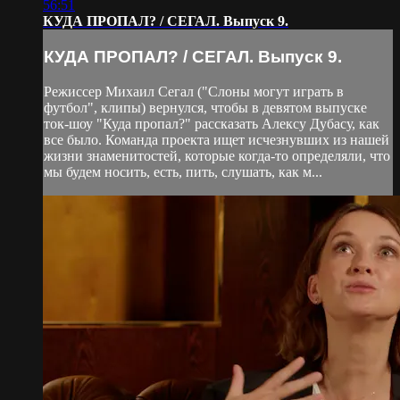
56:51
КУДА ПРОПАЛ? / СЕГАЛ. Выпуск 9.
КУДА ПРОПАЛ? / СЕГАЛ. Выпуск 9.
Режиссер Михаил Сегал ("Слоны могут играть в
футбол", клипы) вернулся, чтобы в девятом выпуске
ток-шоу "Куда пропал?" рассказать Алексу Дубасу, как
все было. Команда проекта ищет исчезнувших из нашей
жизни знаменитостей, которые когда-то определяли, что
мы будем носить, есть, пить, слушать, как м...