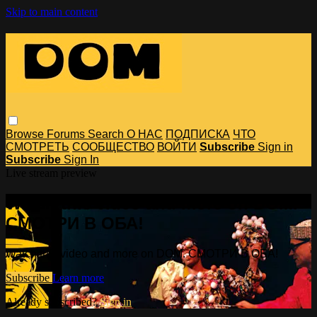
Skip to main content
Browse
Forums
Search
О НАС
ПОДПИСКА
ЧТО
СМОТРЕТЬ
СООБЩЕСТВО
ВОЙТИ
Subscribe
Sign in
Subscribe
Sign In
Live stream preview
Watch this video and more on DOM.
СМОТРИ В ОБА!
Watch this video and more on DOM. СМОТРИ В ОБА!
Subscribe
Learn more
Already subscribed?
Sign in