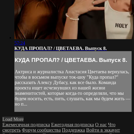
57:24
КУДА ПРОПАЛ? / ЦВЕТАЕВА. Выпуск 8.
КУДА ПРОПАЛ? / ЦВЕТАЕВА. Выпуск 8.
Актриса и журналистка Анастасия Цветаева вернулась,
чтобы в восьмом выпуске ток-шоу "Куда пропал?"
рассказать Алексу Дубасу, как все было. Команда
проекта ищет исчезнувших из нашей жизни
знаменитостей, которые когда-то определяли, что мы
будем носить, есть, пить, слушать, как мы будем жить —
но п...
Load More
Ежемесячная подписка
Ежегодная подписка
О нас
Что
смотреть
Форум сообщества
Поддержка
Войти в эккаунт