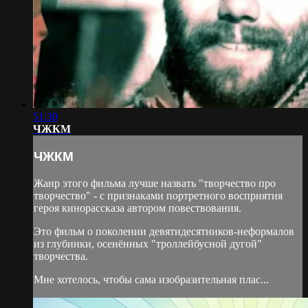
51:30
ЧЖКМ
ЧЖКМ
Жанр этого фильма лучше назвать "творчество про
творчество" - с признаками портретного восприятия
героя кинорассказа автором повествования.
Это фильм о поколении девятидесятников-неформалов
из глубинки, осенённых "троллейбусной дугой"
творчества.
Мне хотелось, чтобы сама изобразительная плас...