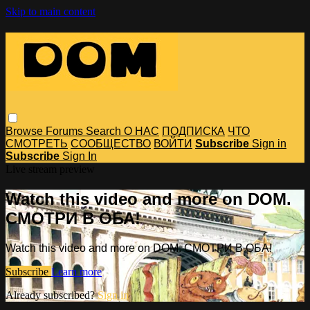
Skip to main content
Browse
Forums
Search
О НАС
ПОДПИСКА
ЧТО
СМОТРЕТЬ
СООБЩЕСТВО
ВОЙТИ
Subscribe
Sign in
Subscribe
Sign In
Live stream preview
Watch this video and more on DOM.
СМОТРИ В ОБА!
Watch this video and more on DOM. СМОТРИ В ОБА!
Subscribe
Learn more
Already subscribed?
Sign in