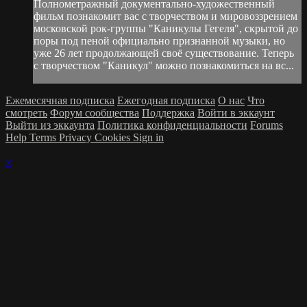
Полнометражный документально-художественный
фильм познакомит вас с творчеством и мировоззрением
московской рок-группы "Каникулы Гегеля", скрытой до
поры под пеной официально признанной музыки, но
уже 26 лет продолжающей своё существование. Теперь
с творчеством "Каникул" можно познакомиться на вс...
Ежемесячная подписка
Ежегодная подписка
О нас
Что
смотреть
Форум сообщества
Поддержка
Войти в эккаунт
Выйти из эккаунта
Политика конфиденциальности
Forums
Help
Terms
Privacy
Cookies
Sign in
×