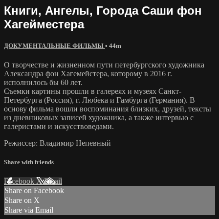
Книги, Ангелы, Города Саши фон
Хагейместера
ДОКУМЕНТАЛЬНЫЕ ФИЛЬМЫ
• 44m
О творчестве и жизненном пути петербургского художника
Александра фон Хагемейстера, которому в 2016 г.
исполнилось бы 60 лет.
Съемки картины прошли в галереях и музеях Санкт-
Петербурга (Россия), г. Любека и Гамбурга (Германия). В
основу фильма вошли воспоминания близких, друзей, тексты
из дневниковых записей художника, а также интервью с
галеристами и искусствоведами.
Режиссер: Владимир Непевный
Share with friends
Facebook
X
Email
Share on Facebook
Share on X
Share via Email