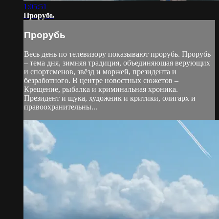
1:05:51
Прорубь
Прорубь
Весь день по телевизору показывают прорубь. Прорубь
– тема дня, зимняя традиция, объединяющая верующих
и спортсменов, звёзд и моржей, президента и
безработного. В центре новостных сюжетов –
Крещение, рыбалка и криминальная хроника.
Президент и щука, художник и критики, олигарх и
правоохранительны...