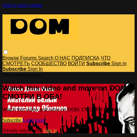
Skip to main content
Browse
Forums
Search
О НАС
ПОДПИСКА
ЧТО
СМОТРЕТЬ
СООБЩЕСТВО
ВОЙТИ
Subscribe
Sign in
Subscribe
Sign In
Live stream preview
Watch this video and more on DOM.
СМОТРИ В ОБА!
Watch this video and more on DOM. СМОТРИ В ОБА!
Subscribe
Learn more
Already subscribed?
Sign in