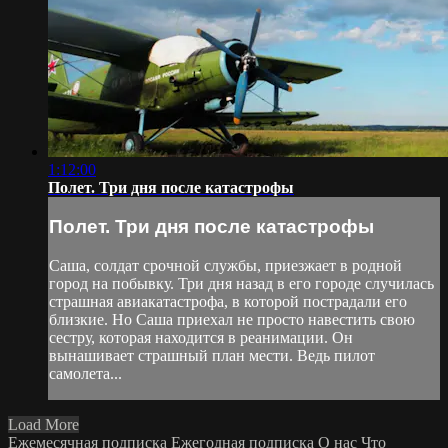
1:12:00
Полет. Три дня после катастрофы
Полет. Три дня после катастрофы
Саша, солдат срочной службы, приезжает в родной
город на побывку. Три дня назад в его городе случилась
страшная авиакатастрофа, в которой пострадали его
близкие. Но Саша приехал не просто навестить свою
сестру, которая находится в реанимации. Он
вынашивает страшный план мести. Ведь пилот
самолета...
Load More
Ежемесячная подписка
Ежегодная подписка
О нас
Что