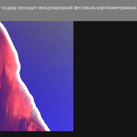
ет подряд проходит международный фестиваль короткометражн