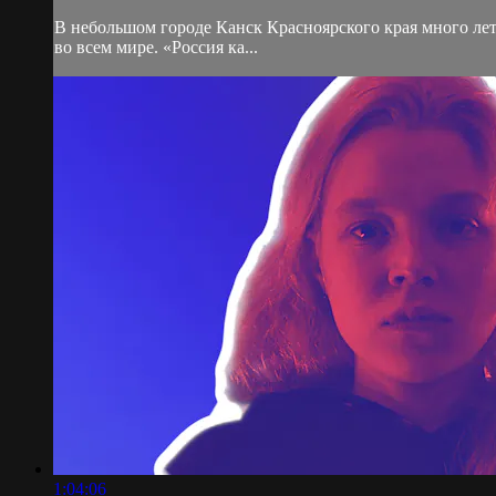
В небольшом городе Канск Красноярского края много л
во всем мире. «Россия ка...
1:04:06