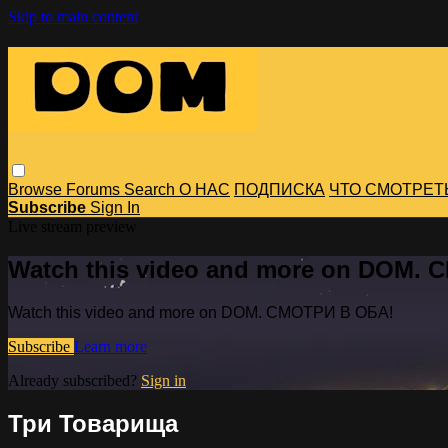
Skip to main content
Browse
Forums
Search
О НАС
ПОДПИСКА
ЧТО СМОТРЕТ
Subscribe
Sign In
Live stream preview
Watch this video and more on DOM.
Watch this video and more on DOM. СМОТРИ В ОБА!
Subscribe
Learn more
Already subscribed?
Sign in
Три Товарища