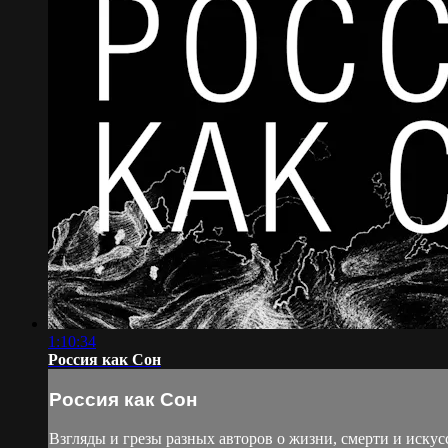
1:10:34
Россия как Сон
Россия как Сон
Взгляды и грезы разных авторов о жизни, смерти и иску