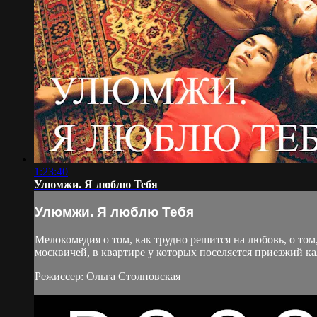
1:23:40
Улюмжи. Я люблю Тебя
Улюмжи. Я люблю Тебя
Мелокомедия о том, как трудно решится на любовь, о то
москвичей, в квартире у которых поселяется приезжий к
Режиссер: Ольга Столповская