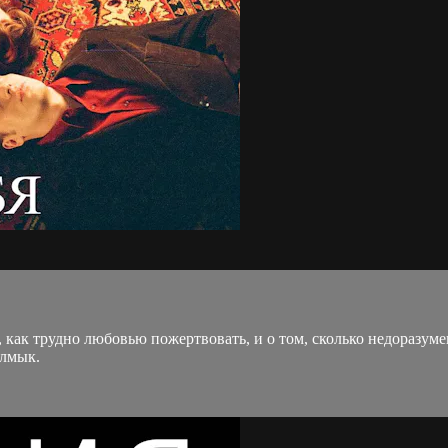
м, как трудно любовью пожертвовать, и о том, сколько недоразу
алмык.