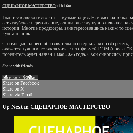
СЦЕНАРНОЕ МАСТЕРСТВО
• 1h 16m
Главное в любой истории — кульминация. Наивысшая точка ра
есть глубокое переживание, очищающее душу и влияющее на си
истории. Многие продюсеры, заинтересовавшись каким-то сцена
кульминация.
С помощью нашего образовательного сериала вы разберетесь, ч
окажется лучшим, то заключите с платформой DOM (проект "К
победитель будет назван 1 мая 2026 года. Свои синопсисы при
Share with friends
Facebook
X
Email
Share on Facebook
Share on X
Share via Email
Up Next in
СЦЕНАРНОЕ МАСТЕРСТВО