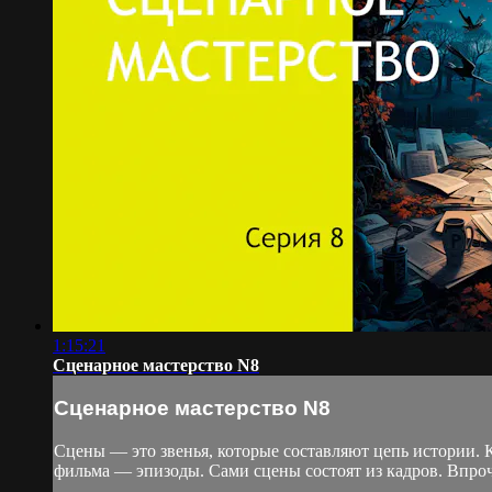
1:15:21
Сценарное мастерство N8
Сценарное мастерство N8
Сцены — это звенья, которые составляют цепь истории. 
фильма — эпизоды. Сами сцены состоят из кадров. Впроче