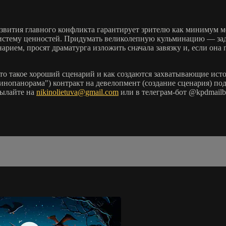
звития главного конфликта гарантирует зрителю как минимум м
стему ценностей. Придумать великолепную кульминацию — задач
рием, просят драматурга изложить сначала завязку и, если она
то такое хороший сценарий и как создаются захватывающие исто
инопанорама") контракт на девелопмент (создание сценария) п
сылайте на
nikinolietuva@gmail.com
или в телеграм-бот @kpdmail