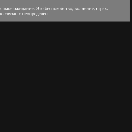
имое ожидание. Это беспокойство, волнение, страх.
 связан с неопределен...