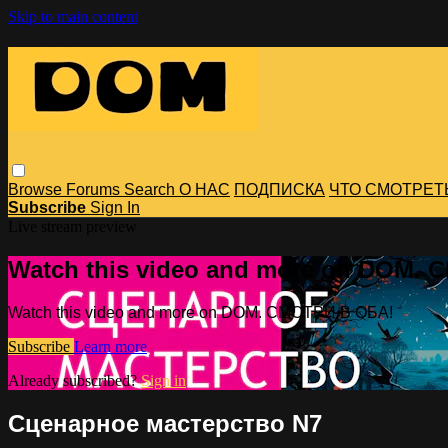
Skip to main content
Browse
Forums
Search
О НАС
ПОДПИСКА
ЧТО СМОТРЕТ
Subscribe
Sign In
Live stream preview
Watch this video and more on DOM.
Watch this video and more on DOM. СМОТРИ В ОБА!
Subscribe
Learn more
Already subscribed?
Sign in
Сценарное мастерство N7