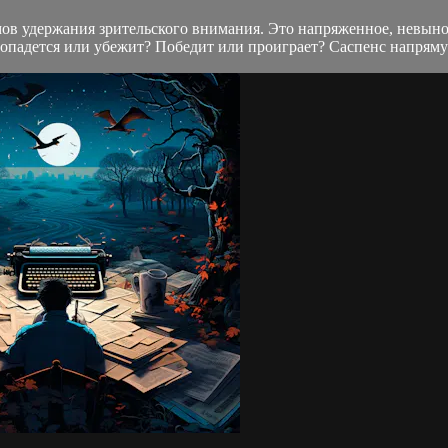
ов удержания зрительского внимания. Это напряженное, невынос
Попадется или убежит? Победит или проиграет? Саспенс напрямую