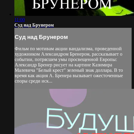
11:00
Суд над Брунером
Суд над Брунером
Фильм по мотивам акции вандализма, проведенной
художником Александром Бренером, рассказывает о
событии, потрясшем умы просвещенной Европы:
Александр Бренер рисует на картине Казимира
Малевича "Белый крест" зеленый знак доллара. В то
время как акция А. Бренера вызывает ожесточенные
споры среди иск...