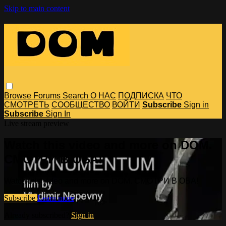
Skip to main content
Browse
Forums
Search
О НАС
ПОДПИСКА
ЧТО
СМОТРЕТЬ
СООБЩЕСТВО
ВОЙТИ
Subscribe
Sign in
Subscribe
Sign In
Live stream preview
Watch this video and more on DOM.
СМОТРИ В ОБА!
Watch this video and more on DOM. СМОТРИ В ОБА!
Subscribe
Learn more
Already subscribed?
Sign in