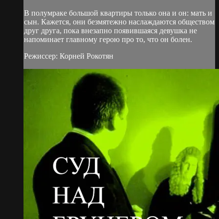
В полумраке большой квартиры только она и он: мать и
сын. Кажется, они безмятежно наслаждаются обществом
друг друга, пока внезапно появившаяся девушка не
напоминает главному герою про то, что он болен.
Режиссер: Корней Рокотян