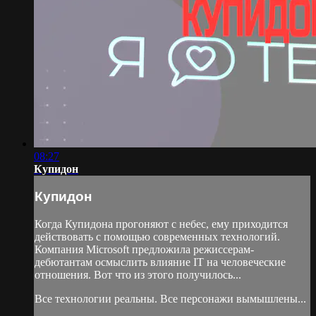
08:27
Купидон
Купидон
Когда Купидона прогоняют с небес, ему приходится
действовать с помощью современных технологий.
Компания Microsoft предложила режиссерам-
дебютантам осмыслить влияние IT на человеческие
отношения. Вот что из этого получилось...
Все технологии реальны. Все персонажи вымышлены...