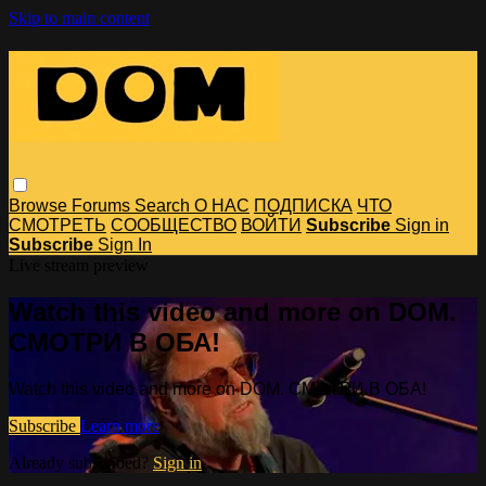
Skip to main content
Browse
Forums
Search
О НАС
ПОДПИСКА
ЧТО
СМОТРЕТЬ
СООБЩЕСТВО
ВОЙТИ
Subscribe
Sign in
Subscribe
Sign In
Live stream preview
Watch this video and more on DOM.
СМОТРИ В ОБА!
Watch this video and more on DOM. СМОТРИ В ОБА!
Subscribe
Learn more
Already subscribed?
Sign in