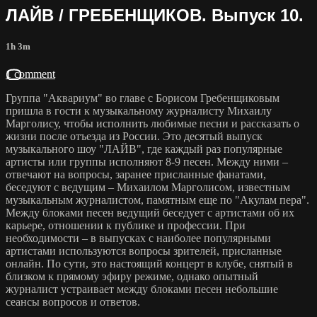
ЛАЙВ / ГРЕБЕНЩИКОВ. Выпуск 10.
1h 3m
1 comment
Группа "Аквариум" во главе с Борисом Гребенщиковым
пришла в гости к музыкальному журналисту Михаилу
Марголису, чтобы исполнить любимые песни и рассказать о
жизни после отъезда из России. Это десятый выпуск
музыкального шоу "ЛАЙВ", где каждый раз популярные
артисты или группы исполняют 8-9 песен. Между ними –
отвечают на вопросы, заранее присланные фанатами,
беседуют с ведущим – Михаилом Марголисом, известным
музыкальным журналистом, памятным еще по "Акулам пера".
Между блоками песен ведущий беседует с артистами об их
карьере, отношении к публике и профессии. При
необходимости – в выпусках с наиболее популярными
артистами используются вопросы зрителей, присланные
онлайн. По сути, это настоящий концерт в клубе, снятый в
близком к прямому эфиру режиме, однако опытный
журналист устраивает между блоками песен небольшие
сеансы вопросов и ответов.