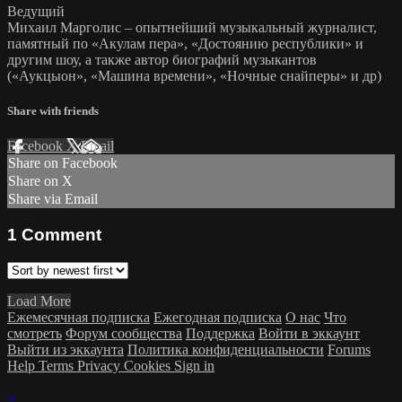
Ведущий
Михаил Марголис – опытнейший музыкальный журналист,
памятный по «Акулам пера», «Достоянию республики» и
другим шоу, а также автор биографий музыкантов
(«Аукцыон», «Машина времени», «Ночные снайперы» и др)
Share with friends
Facebook
X
Email
Share on Facebook
Share on X
Share via Email
1
Comment
Load More
Ежемесячная подписка
Ежегодная подписка
О нас
Что
смотреть
Форум сообщества
Поддержка
Войти в эккаунт
Выйти из эккаунта
Политика конфиденциальности
Forums
Help
Terms
Privacy
Cookies
Sign in
×