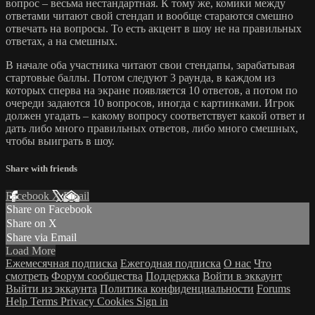
вопрос – весьма нестандартная. К тому же, комики между
ответами читают свой стендап и вообще стараются смешно
отвечать на вопросы. То есть акцент в шоу не на правильных
ответах, а на смешных.
В начале оба участника читают свои стендапы, зарабатывая
стартовые баллы. Потом следуют 3 раунда, в каждом из
которых сперва на экране появляется 10 ответов, а потом по
очереди задаются 10 вопросов, иногда с картинками. Игрок
должен угадать – какому вопросу соответствует какой ответ и
дать либо много правильных ответов, либо много смешных,
чтобы выиграть в шоу.
Share with friends
Facebook
X
Email
Share on Facebook
Share on X
Share via Email
Load More
Ежемесячная подписка
Ежегодная подписка
О нас
Что
смотреть
Форум сообщества
Поддержка
Войти в эккаунт
Выйти из эккаунта
Политика конфиденциальности
Forums
Help
Terms
Privacy
Cookies
Sign in