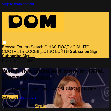
Skip to main content
Browse
Forums
Search
О НАС
ПОДПИСКА
ЧТО
СМОТРЕТЬ
СООБЩЕСТВО
ВОЙТИ
Subscribe
Sign in
Subscribe
Sign In
Live stream preview
Watch this video and more on DOM.
СМОТРИ В ОБА!
Watch this video and more on DOM. СМОТРИ В ОБА!
Subscribe
Learn more
Already subscribed?
Sign in