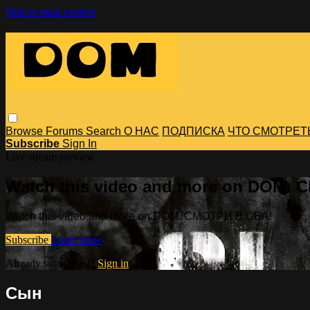
Skip to main content
Browse
Forums
Search
О НАС
ПОДПИСКА
ЧТО СМОТРЕТ
Subscribe
Sign In
Live stream preview
Watch this video and more on DOM.
Watch this video and more on DOM. СМОТРИ В ОБА!
Subscribe
Learn more
Already subscribed?
Sign in
Сын