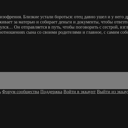
офрения. Близкие устали бороться: отец давно ушел и у него дру
аживает за матерью и собирает деньги и документы, чтобы отвезт
улся… Он отправляется в путь, чтобы поговорить с сестрой, взгл
отношениях сына со своими родителями и главное, с самим соб
ь
Форум сообщества
Поддержка
Войти в эккаунт
Выйти из эккау