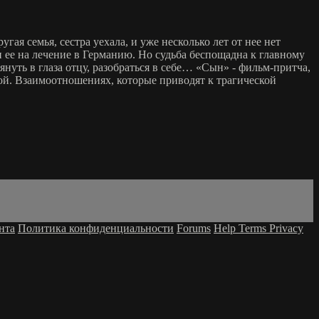
гая семья, сестра уехала, и уже несколько лет от нее нет
и ее на лечение в Германию. Но судьба беспощадна к главному
януть в глаза отцу, разобраться в себе… «Сын» - фильм-притча,
ой. Взаимоотношениях, которые приводят к трагической
нта
Политика конфиденциальности
Forums
Help
Terms
Privacy