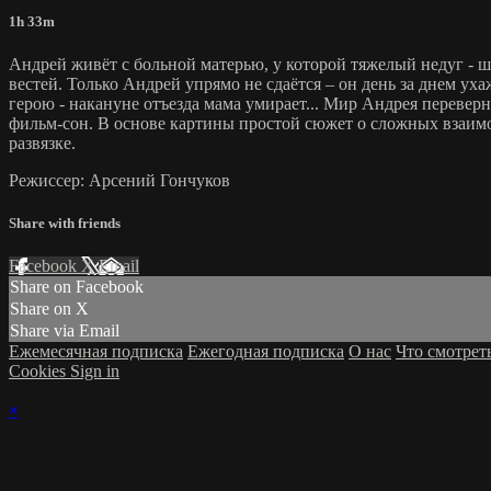
1h 33m
Андрей живёт с больной матерью, у которой тяжелый недуг - шиз
вестей. Только Андрей упрямо не сдаётся – он день за днем ух
герою - накануне отъезда мама умирает... Мир Андрея переверн
фильм-сон. В основе картины простой сюжет о сложных взаимо
развязке.
Режиссер: Арсений Гончуков
Share with friends
Facebook
X
Email
Share on Facebook
Share on X
Share via Email
Ежемесячная подписка
Ежегодная подписка
О нас
Что смотрет
Cookies
Sign in
×