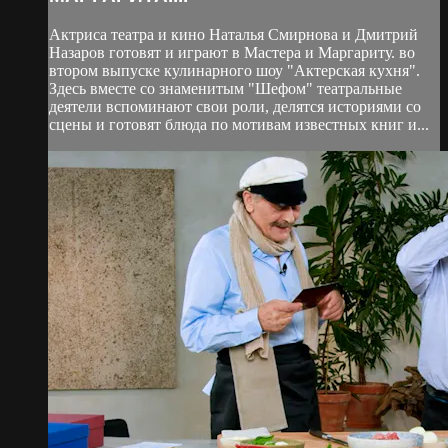
Актриса театра и кино Наталья Смирнова и Дмитрий
Назаров готовят и играют в Мастера и Маргариту. во
втором выпуске кулинарного шоу "Актерская кухня".
Здесь вместе со знаменитым "Шефом" театральные
деятели вспоминают свои роли, делятся историями со
сцены и готовят блюда по мотивам известных книг и...