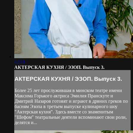
42:41
АКТЕРСКАЯ КУХНЯ / ЭЗОП. Выпуск 3.
АКТЕРСКАЯ КУХНЯ / ЭЗОП. Выпуск 3.
Более 25 лет прослужившая в минском театре имени
Максима Горького актриса Эмилия Пранскуте и
Дмитрий Назаров готовят и играют в дрвних греков по
басням Эзопа в третьем выпуске кулинарного шоу
"Актерская кухня". Здесь вместе со знаменитым
"Шефом" театральные деятели вспоминают свои роли,
делятся и...