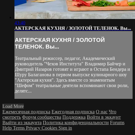
43:40
АКТЕРСКАЯ КУХНЯ / ЗОЛОТОЙ ТЕЛЕНОК. Вы...
АКТЕРСКАЯ КУХНЯ / ЗОЛОТОЙ
ТЕЛЕНОК. Вы...
Театральный режиссер, педагог, Академический
руководитель "Чехов Института" Владимир Байчер и
Дмитрий Назаров готовят и играют в Остапа Бендера и
Шуру Балаганова в первом выпуске кулинарного шоу
"Актерская кухня". Здесь вместе со знаменитым
"Шефом" театральные деятели вспоминают свои роли,
делятс...
Load More
Ежемесячная подписка
Ежегодная подписка
О нас
Что
смотреть
Форум сообщества
Поддержка
Войти в эккаунт
Выйти из эккаунта
Политика конфиденциальности
Forums
Help
Terms
Privacy
Cookies
Sign in