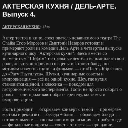
АКТЕРСКАЯ КУХНЯ / ДЕЛЬ-АРТЕ.
Выпуск 4.
АКТЕРСКАЯ КУХНЯ
• 48m
Актер театра и кино, сооснователь независимого театра The
Chaika Егор Морозов и Дмитрий Назаров готовят и
примеряют роли из комедии Дель Арте в четвертом выпуске
кулинарного шоу "Актерская кухня". Здесь вместе со
знаменитым "Шефом" театральные деятели вспоминают свои
роли, делятся историями со сцены и готовят блюда по
мотивам известных книг и фильмов — от «Пасты Корлеоне»
до «Рагу Наутилуса». Шутки, кулинарные советы и
импровизация — всё на одной кухне. Шоу, где кухня
становится сценой, а классика — поводом для
гастрономического эксперимента. Гости не просто говорят о
ролях — они проживают образ через еду, костюмы и
импровизацию.
Гость приходит — открываем конверт с темой — примеряем
костюм и реквизит — беседа + блиц — объявляем блюдо —
готовим вместе — сценка или импровизация — пробуем еду
— финальные вопросы — советы от шефа — прощание.