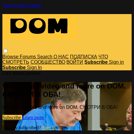
Skip to main content
Browse
Forums
Search
О НАС
ПОДПИСКА
ЧТО
СМОТРЕТЬ
СООБЩЕСТВО
ВОЙТИ
Subscribe
Sign in
Subscribe
Sign In
Live stream preview
Watch this video and more on DOM.
СМОТРИ В ОБА!
Watch this video and more on DOM. СМОТРИ В ОБА!
Subscribe
Learn more
Already subscribed?
Sign in