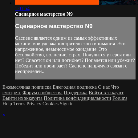
1:01:54
Сценарное мастерство N9
Сценарное мастерство N9
Саспенс является одним из самых эффективных
механизмов удержания зрительского внимания. Это
напряженное, невыносимое ожидание. Это
беспокойство, волнение, страх. Получится у героя или
нет? Спасется он или погибнет? Попадется или убежит?
Победит или проиграет? Саспенс напрямую связан с
неопределен...
Ежемесячная подписка
Ежегодная подписка
О нас
Что
смотреть
Форум сообщества
Поддержка
Войти в эккаунт
Выйти из эккаунта
Политика конфиденциальности
Forums
Help
Terms
Privacy
Cookies
Sign in
×