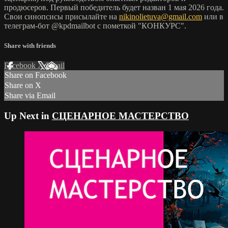
продюсеров. Первый победитель будет назван 1 мая 2026 года.
Свои синопсисы присылайте на
nikinolietuva@gmail.com
или в
телеграм-бот @kpdmailbot с пометкой "КОНКУРС".
Share with friends
Facebook
X
Email
Share on Facebook
Share on X
Share via Email
Up Next in
СЦЕНАРНОЕ МАСТЕРСТВО