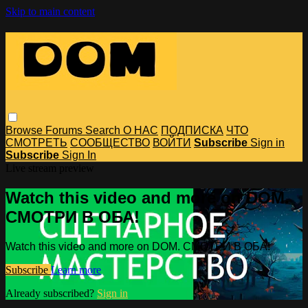
Skip to main content
Browse
Forums
Search
О НАС
ПОДПИСКА
ЧТО
СМОТРЕТЬ
СООБЩЕСТВО
ВОЙТИ
Subscribe
Sign in
Subscribe
Sign In
Live stream preview
Watch this video and more on DOM.
СМОТРИ В ОБА!
Watch this video and more on DOM. СМОТРИ В ОБА!
Subscribe
Learn more
Already subscribed?
Sign in