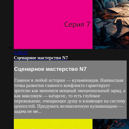
1:16:21
Сценарное мастерство N7
Сценарное мастерство N7
Главное в любой истории — кульминация. Наивысшая
точка развития главного конфликта гарантирует
зрителю как минимум мощный эмоциональный заряд, а
как максимум — катарсис, то есть глубокое
переживание, очищающее душу и влияющее на систему
ценностей. Придумать великолепную кульминацию —
задача не ме...