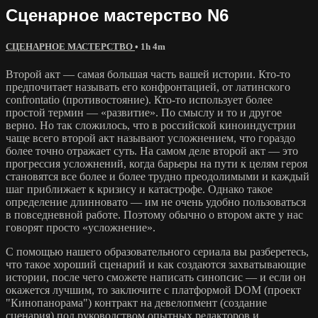
Сценарное мастерство N6
СЦЕНАРНОЕ МАСТЕРСТВО
• 1h 4m
Второй акт — самая большая часть вашей истории. Кто-то
предпочитает называть его конфронтацией, от латинского
confrontatio (противостояние). Кто-то использует более
простой термин — «развитие». По смыслу и то и другое
верно. Но так сложилось, что в российской киноиндустрии
чаще всего второй акт называют усложнением, что гораздо
более точно отражает суть. На самом деле второй акт — это
прогрессия усложнений, когда барьеры на пути к целям героя
становятся все более и более трудно преодолимыми и каждый
шаг приближает к кризису и катастрофе. Однако такое
определение длинновато — им не очень удобно пользоваться
в повседневной работе. Поэтому обычно о втором акте у нас
говорят просто «усложнение».
С помощью нашего образовательного сериала вы разберетесь,
что такое хороший сценарий и как создаются захватывающие
истории, после чего сможете написать синопсис — и если он
окажется лучшим, то заключите с платформой DOM (проект
"Кинопанорама") контракт на девелопмент (создание
сценария) под руководством опытных редакторов и